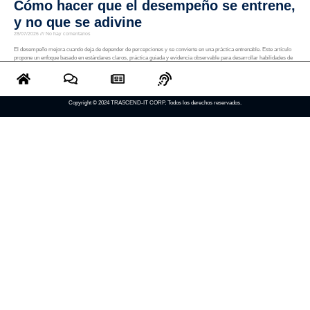
Cómo hacer que el desempeño se entrene,
y no que se adivine
28/07/2026
No hay comentarios
El desempeño mejora cuando deja de depender de percepciones y se convierte en una práctica entrenable. Este artículo
propone un enfoque basado en estándares claros, práctica guiada y evidencia observable para desarrollar habilidades de
forma más justa y consistente
Read More »
Copyright © 2024 TRASCEND-IT CORP, Todos los derechos reservados.
Qué hacer cuando el rol clave se queda
sin reemplazo
28/07/2026
No hay comentarios