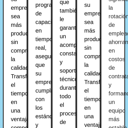
que
programa
su
empresa
la
también
de
empresa
sea
rotació
le
capacitación
sea
más
de
garantiza
en
más
productiva
emplea
un
tiempo
productiva
sin
ahorra
acompañamiento
real,
sin
comprometer
en
constante
asegurando
comprometer
la
costos
y
que
la
calidad.
de
soporte
su
calidad.
Transforme
contrat
técnico
empresa
Transforme
el
y
durante
cumpla
el
tiempo
forman
todo
con
tiempo
en
un
el
los
en
una
equipo
proceso
estándares
una
ventaja
más
de
y
ventaja
competitiva
estable