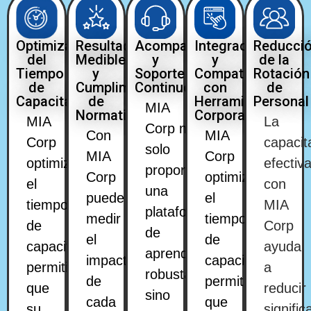
Optimización
Resultados
Acompañamiento
Integración
Reducci
del
Medibles
y
y
de la
Tiempo
y
Soporte
Compatibilidad
Rotación
de
Cumplimiento
Continuo
con
de
Capacitación
de
Herramientas
Personal
MIA
Normativas
Corporativas
MIA
La
Corp no
Con
MIA
Corp
capacit
solo
MIA
Corp
optimiza
efectiv
proporciona
Corp
optimiza
el
con
una
puede
el
tiempo
MIA
plataforma
medir
tiempo
de
Corp
de
el
de
capacitación,
ayuda
aprendizaje
impacto
capacitación,
permitiendo
a
robusta,
de
permitiendo
que
reducir
sino
cada
que
su
signifi