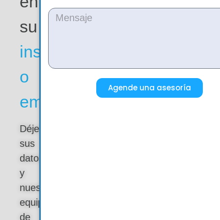
en
su
institución
o
Agende una asesoría
empresa?
Déjenos
sus
datos
y
nuestro
equipo
de