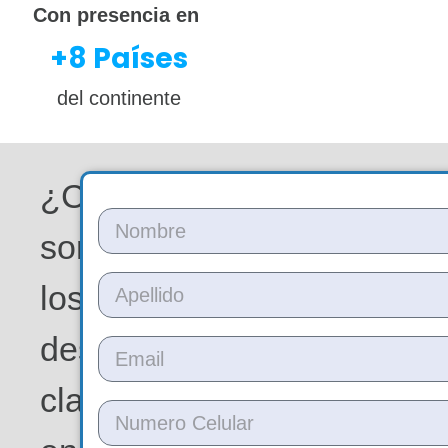
Con presencia en
+
8
 Países
del continente
¿Cuáles
son
los
desafíos
clave