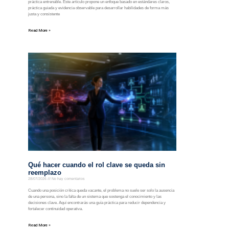
práctica entrenable. Este artículo propone un enfoque basado en estándares claros,
práctica guiada y evidencia observable para desarrollar habilidades de forma más
justa y consistente
Read More »
Qué hacer cuando el rol clave se queda sin
reemplazo
28/07/2026
No hay comentarios
Cuando una posición crítica queda vacante, el problema no suele ser solo la ausencia
de una persona, sino la falta de un sistema que sostenga el conocimiento y las
decisiones clave. Aquí encontrarás una guía práctica para reducir dependencia y
fortalecer continuidad operativa.
Read More »