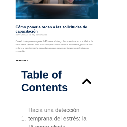
Cómo ponerle orden a las solicitudes de
capacitación
28/07/2026
No hay comentarios
Cuando todo parece urgente, L&D corre el riesgo de convertirse en una fábrica de
respuestas rápidas. Este artículo explora cómo ordenar solicitudes, priorizar con
criterio y transformar la capacitación en un servicio interno más estratégico y
sostenible.
Read More »
Table of
Contents
Hacia una detección
temprana del estrés: la
IA como aliada