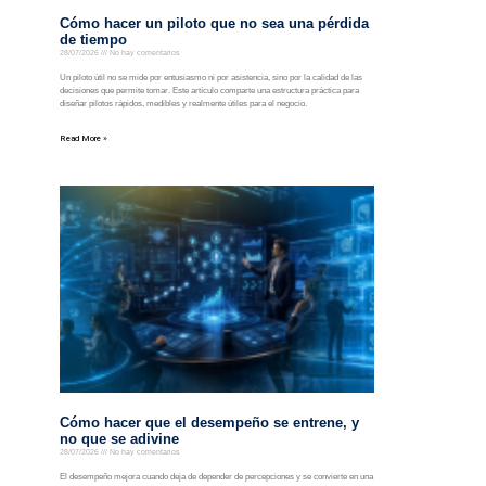
Cómo hacer un piloto que no sea una pérdida
de tiempo
28/07/2026
No hay comentarios
Un piloto útil no se mide por entusiasmo ni por asistencia, sino por la calidad de las
decisiones que permite tomar. Este artículo comparte una estructura práctica para
diseñar pilotos rápidos, medibles y realmente útiles para el negocio.
Read More »
Cómo hacer que el desempeño se entrene, y
no que se adivine
28/07/2026
No hay comentarios
El desempeño mejora cuando deja de depender de percepciones y se convierte en una