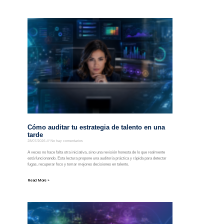
Cómo auditar tu estrategia de talento en una
tarde
28/07/2026
No hay comentarios
A veces no hace falta otra iniciativa, sino una revisión honesta de lo que realmente
está funcionando. Esta lectura propone una auditoría práctica y rápida para detectar
fugas, recuperar foco y tomar mejores decisiones en talento.
Read More »