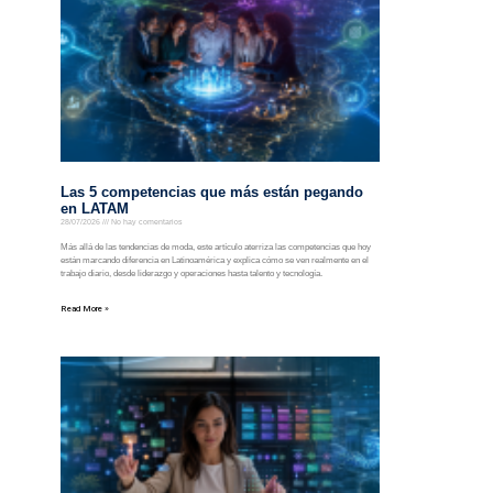
Las 5 competencias que más están pegando
en LATAM
28/07/2026
No hay comentarios
Más allá de las tendencias de moda, este artículo aterriza las competencias que hoy
están marcando diferencia en Latinoamérica y explica cómo se ven realmente en el
trabajo diario, desde liderazgo y operaciones hasta talento y tecnología.
Read More »