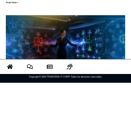
Read More »
Copyright © 2024 TRASCEND-IT CORP, Todos los derechos reservados.
Qué hacer cuando el rol clave se queda
sin reemplazo
28/07/2026
No hay comentarios
Cuando una posición crítica queda vacante, el problema no suele ser solo la ausencia de una persona, sino la falta de un
sistema que sostenga el conocimiento y las decisiones clave. Aquí encontrarás una guía práctica para reducir
dependencia y fortalecer continuidad operativa.
Read More »