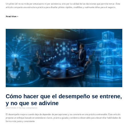
Un piloto útil no se mide por entusiasmo ni por asistencia, sino por la calidad de las decisiones que permite tomar. Este
artículo comparte una estructura práctica para diseñar pilotos rápidos, medibles y realmente útiles para el negocio.
Read More »
Cómo hacer que el desempeño se entrene,
y no que se adivine
28/07/2026
No hay comentarios
El desempeño mejora cuando deja de depender de percepciones y se convierte en una práctica entrenable. Este artículo
propone un enfoque basado en estándares claros, práctica guiada y evidencia observable para desarrollar habilidades de
forma más justa y consistente